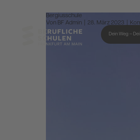
Bergiusschule
Von
BF Admin
|
28. März 2023
|
Kom
Dein Weg – Dei