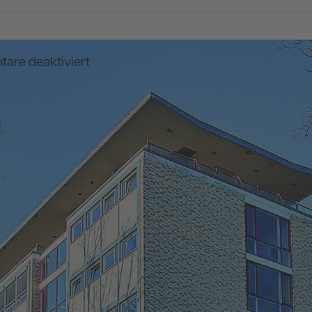
für
are deaktiviert
Julius-
Leber-
Schule