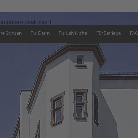
für
mentare deaktiviert
Bergiusschule
ne Schulen
Für Eltern
Für Lehrkräfte
Für Betriebe
FA