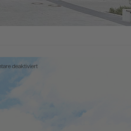
für
are deaktiviert
Franz-
Böhm-
Schule