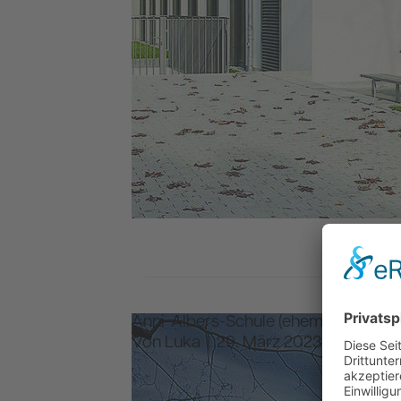
Anni-Albers-Schule (ehem. Gutenber
Von
Luka
|
29. März 2023
|
Komment