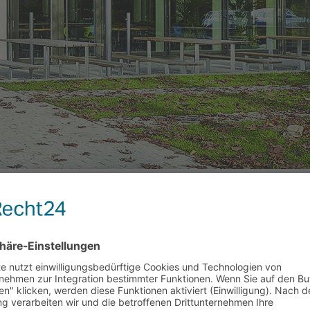
gschule)
für
are deaktiviert
Anni-
Albers-